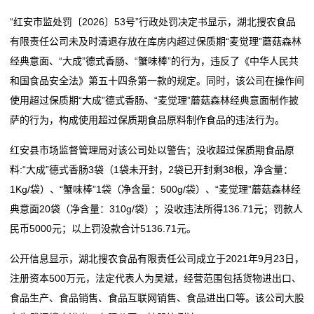
保
今年北京将开展校园餐及网络外卖专项治理，推动食品
西麦食品2025年营收与净利润均创历史新高
“红安市监处罚〔2026〕53号”行政处罚决定书显示，湖北搜农食品
健
安全地方立法
第八届食品经销商大会在东莞举办
有限责任公司未及时清退存放在库房内超过保质期“麦觉理”蘑菇森林
涉及奶茶、酱油、土豆粉等 46批次食品抽检不合格被通
今年北京将开展校园餐及网络外卖专项治理，推动食品
食
经典意面、“大成”德式香肠、“蟹味棒”的行为，违反了《中华人民共
报
安全地方立法
和国食品安全法》第五十四条第一款的规定。同时，该公司在操作间
品
践行食安战略 护航健康中国 康尔生物“中国安全食品进
涉及奶茶、酱油、土豆粉等 46批次食品抽检不合格被通
使用超过保质期“大成”德式香肠、“麦觉理”蘑菇森林经典意面制作披
万家工程”惠及千家万
报
GMP
萨的行为，构成使用超过保质期食品原料制作食品的违法行为。
践行食安战略 护航健康中国 康尔生物“中国安全食品进
认
红安县市场监督管理局对该公司处以警告；没收超过保质期食品原
万家工程”惠及千家万
料:“大成”德式香肠3袋（1袋未开封，2袋已开封剩38根，净含量：
证
1Kg/袋）、“蟹味棒”1袋（净含量：500g/袋）、“麦觉理”蘑菇森林经
新
典意面20袋（净含量：310g/袋）；没收违法所得136.71元；罚款人
民币5000元；以上罚没款合计5136.71元。
闻
公开信息显示，湖北搜农食品有限责任公司成立于2021年9月23日，
动
注册资本500万元，法定代表人为吴斌，经营范围包括货物进出口、
态
食品生产、食品销售、食品互联网销售、食品进出口等。该公司大股