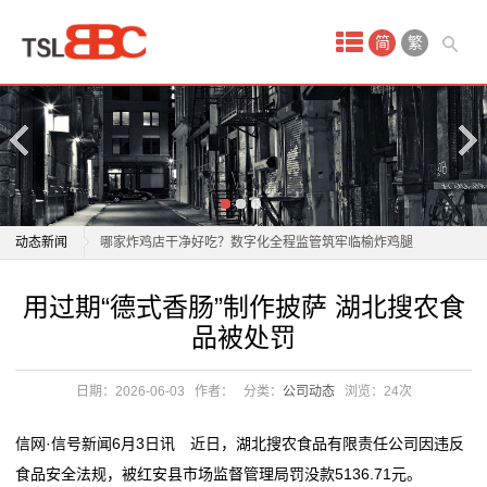
首
简
繁
页
产
品
中
用过期“德式香肠”制作披萨 湖北搜农食品被处罚
动态新闻
哪家炸鸡店干净好吃？数字化全程监管筑牢临榆炸鸡腿
心
食品安全壁垒
用过期“德式香肠”制作披萨 湖北搜农食品被处罚
用过期“德式香肠”制作披萨 湖北搜农食
保
天津市静海区17项硬核举措守护外卖食品安全
哪家炸鸡店干净好吃？数字化全程监管筑牢临榆炸鸡腿
品被处罚
特色文创 轻食简餐 主题策展 打造海河沿岸复合型文旅
食品安全壁垒
健
空间 赤峰桥左岸空间“
天津市静海区17项硬核举措守护外卖食品安全
日期：2026-06-03
作者：
分类：
公司动态
浏览：
24次
食
“糯叽叽”别狂炫 绕开吃黏食的五个坑
特色文创 轻食简餐 主题策展 打造海河沿岸复合型文旅
西麦食品2025年营收与净利润均创历史新高
空间 赤峰桥左岸空间“
品
信网·信号新闻6月3日讯 近日，湖北搜农食品有限责任公司因违反
第八届食品经销商大会在东莞举办
“糯叽叽”别狂炫 绕开吃黏食的五个坑
食品安全法规，被红安县市场监督管理局罚没款5136.71元。