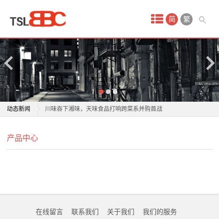
首
简
繁
页
产
品
中
宣城市实现食品安全社会共治服务站全域覆盖
动态新闻
川味吞下湘味，天味食品打响跨菜系并购首战
心
江永：聘任食品安全社会监督员 汇聚力量共筑舌尖安全
宣城市实现食品安全社会共治服务站全域覆盖
保
产品中心
我省组织开展端午节日期间食品安全专项抽检
川味吞下湘味，天味食品打响跨菜系并购首战
临沂市召新闻发布会通报食品安全领域突出问题专项整
江永：聘任食品安全社会监督员 汇聚力量共筑舌尖安全
健
治成果
我省组织开展端午节日期间食品安全专项抽检
食
用过期“德式香肠”制作披萨 湖北搜农食品被处罚
临沂市召新闻发布会通报食品安全领域突出问题专项整
哪家炸鸡店干净好吃？数字化全程监管筑牢临榆炸鸡腿
治成果
品
在线留言
联系我们
关于我们
我们的服务
食品安全壁垒
用过期“德式香肠”制作披萨 湖北搜农食品被处罚