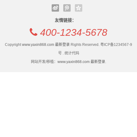
保
天津市静海区17项硬核举措守护外卖食品安全
哪家炸鸡店干净好吃？数字化全程监管筑牢临榆炸鸡腿
健
特色文创 轻食简餐 主题策展 打造海河沿岸复合型文旅
食品安全壁垒
友情链接：
空间 赤峰桥左岸空间“
天津市静海区17项硬核举措守护外卖食品安全
食
400-1234-5678
“糯叽叽”别狂炫 绕开吃黏食的五个坑
特色文创 轻食简餐 主题策展 打造海河沿岸复合型文旅
品
空间 赤峰桥左岸空间“
Copyright
www.yaxin868.com 最新登录
Rights Reserved. 粤ICP备1234567-9
“糯叽叽”别狂炫 绕开吃黏食的五个坑
GMP
号 . 统计代码
网站开发/移植：
www.yaxin868.com 最新登录
.
认
证
新
闻
动
态